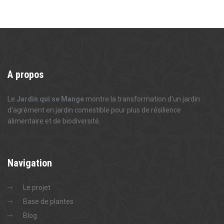
A
propos
Le
Jardin qui se Mange
montre la transformation d'un jardin
d'agrément en jardin comestible pour plus de résilience
alimentaire et de biodiversité.
Navigation
Le projet
Base de plantes
Blog