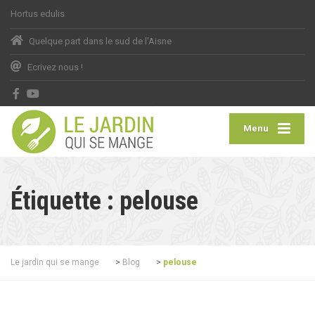
Hortus edulis
Quelque part
dans le sud de l'Aisne
Ecrivez nous !
Menu
Étiquette :
pelouse
Le jardin qui se mange
>
Blog
>
pelouse