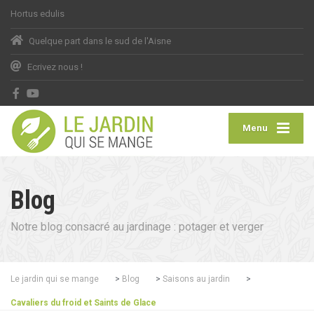
Hortus edulis
Quelque part
dans le sud de l'Aisne
Ecrivez nous !
Menu
Blog
Notre blog consacré au jardinage : potager et verger
Le jardin qui se mange
>
Blog
>
Saisons au jardin
>
Cavaliers du froid et Saints de Glace