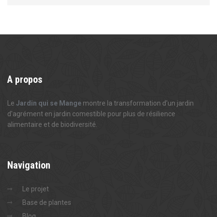
A
propos
Le
Jardin qui se Mange
montre la transformation d'un jardin
d'agrément en jardin comestible pour plus de résilience
alimentaire et de biodiversité.
Navigation
Le projet
Base de plantes
Blog